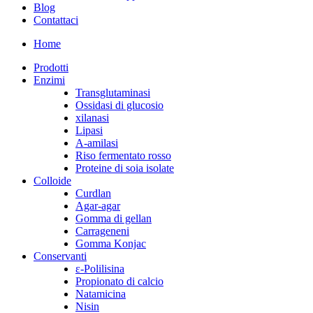
Blog
Contattaci
Home
Prodotti
Enzimi
Transglutaminasi
Ossidasi di glucosio
xilanasi
Lipasi
A-amilasi
Riso fermentato rosso
Proteine di soia isolate
Colloide
Curdlan
Agar-agar
Gomma di gellan
Carrageneni
Gomma Konjac
Conservanti
ε-Polilisina
Propionato di calcio
Natamicina
Nisin