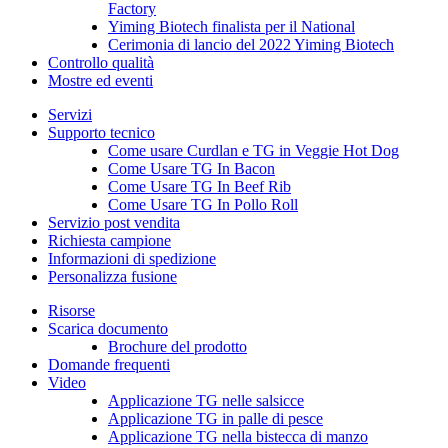
Factory
Yiming Biotech finalista per il National
Cerimonia di lancio del 2022 Yiming Biotech
Controllo qualità
Mostre ed eventi
Servizi
Supporto tecnico
Come usare Curdlan e TG in Veggie Hot Dog
Come Usare TG In Bacon
Come Usare TG In Beef Rib
Come Usare TG In Pollo Roll
Servizio post vendita
Richiesta campione
Informazioni di spedizione
Personalizza fusione
Risorse
Scarica documento
Brochure del prodotto
Domande frequenti
Video
Applicazione TG nelle salsicce
Applicazione TG in palle di pesce
Applicazione TG nella bistecca di manzo