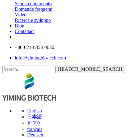
Scarica documento
Domande frequenti
Video
Ricerca e sviluppo
Blog
Contattaci
+86-021-6858-0630
info@yimingbio-tech.com
HEADER_MOBILE_SEARCH
English
日本語
한국어
français
Deutsch