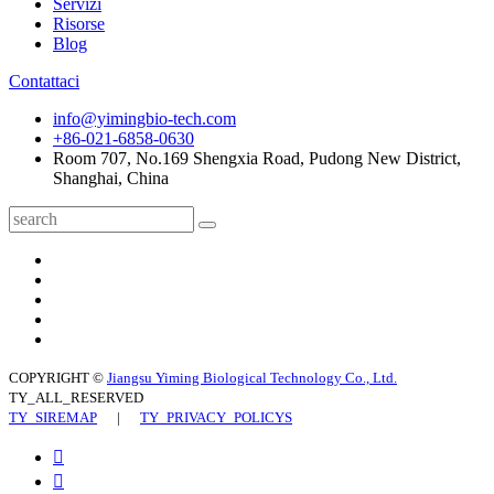
Servizi
Risorse
Blog
Contattaci
info@yimingbio-tech.com
+86-021-6858-0630
Room 707, No.169 Shengxia Road, Pudong New District,
Shanghai, China
COPYRIGHT ©
Jiangsu Yiming Biological Technology Co., Ltd.
TY_ALL_RESERVED
TY_SIREMAP
|
TY_PRIVACY_POLICYS

