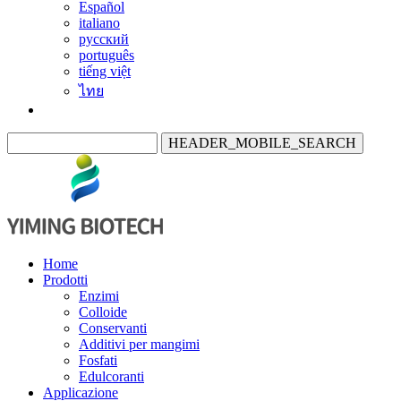
Español
italiano
русский
português
tiếng việt
ไทย
HEADER_MOBILE_SEARCH
Home
Prodotti
Enzimi
Colloide
Conservanti
Additivi per mangimi
Fosfati
Edulcoranti
Applicazione