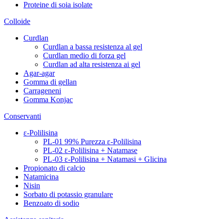
Proteine di soia isolate
Colloide
Curdlan
Curdlan a bassa resistenza al gel
Curdlan medio di forza gel
Curdlan ad alta resistenza ai gel
Agar-agar
Gomma di gellan
Carrageneni
Gomma Konjac
Conservanti
ε-Polilisina
PL-01 99% Purezza ε-Polilisina
PL-02 ε-Polilisina + Natamase
PL-03 ε-Polilisina + Natamasi + Glicina
Propionato di calcio
Natamicina
Nisin
Sorbato di potassio granulare
Benzoato di sodio