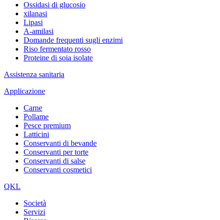
Ossidasi di glucosio
xilanasi
Lipasi
A-amilasi
Domande frequenti sugli enzimi
Riso fermentato rosso
Proteine di soia isolate
Assistenza sanitaria
Applicazione
Carne
Pollame
Pesce premium
Latticini
Conservanti di bevande
Conservanti per torte
Conservanti di salse
Conservanti cosmetici
QKL
Società
Servizi