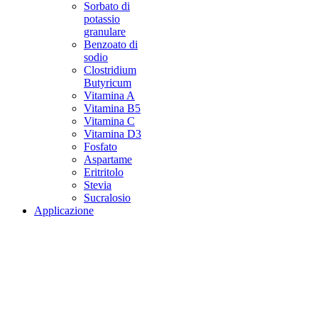
Sorbato di
potassio
granulare
Benzoato di
sodio
Clostridium
Butyricum
Vitamina A
Vitamina B5
Vitamina C
Vitamina D3
Fosfato
Aspartame
Eritritolo
Stevia
Sucralosio
Applicazione