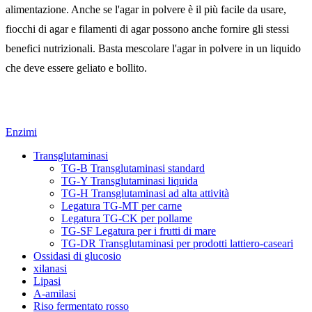
alimentazione. Anche se l'agar in polvere è il più facile da usare,
fiocchi di agar e filamenti di agar possono anche fornire gli stessi
benefici nutrizionali. Basta mescolare l'agar in polvere in un liquido
che deve essere geliato e bollito.
Enzimi
Transglutaminasi
TG-B Transglutaminasi standard
TG-Y Transglutaminasi liquida
TG-H Transglutaminasi ad alta attività
Legatura TG-MT per carne
Legatura TG-CK per pollame
TG-SF Legatura per i frutti di mare
TG-DR Transglutaminasi per prodotti lattiero-caseari
Ossidasi di glucosio
xilanasi
Lipasi
A-amilasi
Riso fermentato rosso