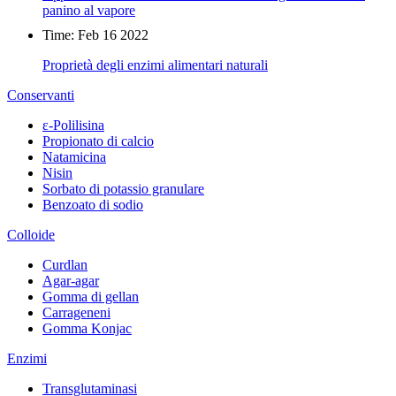
panino al vapore
Time: Feb 16 2022
Proprietà degli enzimi alimentari naturali
Conservanti
ε-Polilisina
Propionato di calcio
Natamicina
Nisin
Sorbato di potassio granulare
Benzoato di sodio
Colloide
Curdlan
Agar-agar
Gomma di gellan
Carrageneni
Gomma Konjac
Enzimi
Transglutaminasi