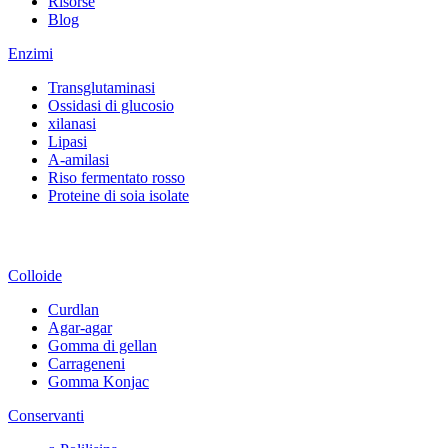
Risorse
Blog
Enzimi
Transglutaminasi
Ossidasi di glucosio
xilanasi
Lipasi
A-amilasi
Riso fermentato rosso
Proteine di soia isolate
Colloide
Curdlan
Agar-agar
Gomma di gellan
Carrageneni
Gomma Konjac
Conservanti