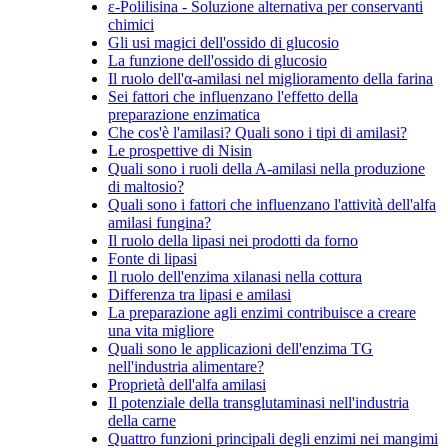
ε-Polilisina - Soluzione alternativa per conservanti
chimici
Gli usi magici dell'ossido di glucosio
La funzione dell'ossido di glucosio
Il ruolo dell'α-amilasi nel miglioramento della farina
Sei fattori che influenzano l'effetto della
preparazione enzimatica
Che cos'è l'amilasi? Quali sono i tipi di amilasi?
Le prospettive di Nisin
Quali sono i ruoli della A-amilasi nella produzione
di maltosio?
Quali sono i fattori che influenzano l'attività dell'alfa
amilasi fungina?
Il ruolo della lipasi nei prodotti da forno
Fonte di lipasi
Il ruolo dell'enzima xilanasi nella cottura
Differenza tra lipasi e amilasi
La preparazione agli enzimi contribuisce a creare
una vita migliore
Quali sono le applicazioni dell'enzima TG
nell'industria alimentare?
Proprietà dell'alfa amilasi
Il potenziale della transglutaminasi nell'industria
della carne
Quattro funzioni principali degli enzimi nei mangimi