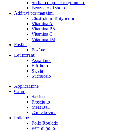
Sorbato di potassio granulare
Benzoato di sodio
Additivi per mangimi
Clostridium Butyricum
Vitamina A
Vitamina B5
Vitamina C
Vitamina D3
Fosfati
Fosfato
Edulcoranti
Aspartame
Eritritolo
Stevia
Sucralosio
Applicazione
Carne
Salsicce
Prosciutto
Meat Ball
Carne bovina
Pollame
Pollo Roulade
Petti di pollo