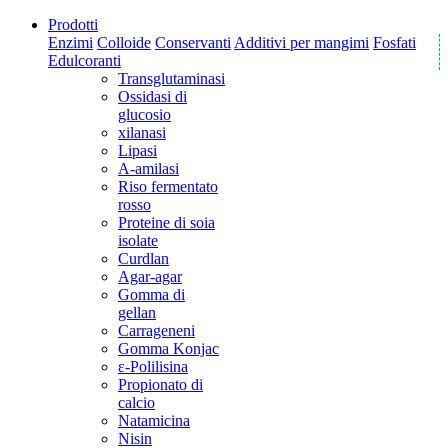
Prodotti
Enzimi
Colloide
Conservanti
Additivi per mangimi
Fosfati
Edulcoranti
Transglutaminasi
Ossidasi di
glucosio
xilanasi
Lipasi
A-amilasi
Riso fermentato
rosso
Proteine di soia
isolate
Curdlan
Agar-agar
Gomma di
gellan
Carrageneni
Gomma Konjac
ε-Polilisina
Propionato di
calcio
Natamicina
Nisin